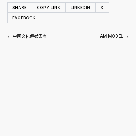
SHARE
COPY LINK
LINKEDIN
X
FACEBOOK
← 中國文化傳媒集團
AM MODEL →